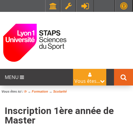
Faculté de Médecine et de Maïeutique Lyon Sud - Charles Mérieux
UFR STAPS (Sciences et Techniques des Activités Physiques et Sportives)
MENU
Vous êtes...
Vous êtes ici :
fr
→
Formation
→
Scolarité
Inscription 1ère année de
Master